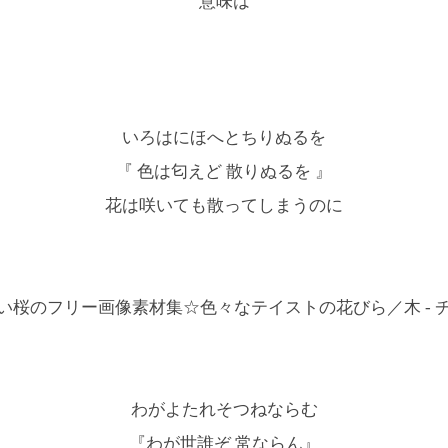
意味は
いろはにほへとちりぬるを
『 色は匂えど 散りぬるを 』
花は咲いても散ってしまうのに
わがよたれそつねならむ
『わが世誰ぞ 常ならん』