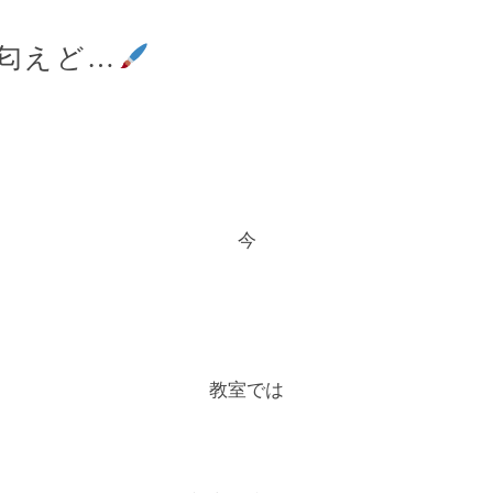
匂えど…
今
教室では